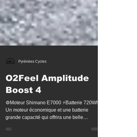
Pyrénées Cycles
O2Feel Amplitude
Boost 4
⚙️Moteur Shimano E7000 ⚡️Batterie 720Wh