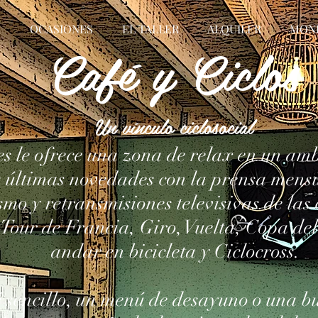
S
OCASIONES
EL TALLER
ALQUILER
MON
Café y Ciclos
Un vínculo ciclosocial
s le ofrece una zona de relax en un amb
s últimas novedades con la prensa mensu
smo y retransmisiones televisivas de las 
 Tour de Francia, Giro, Vuelta, Copa d
andar en bicicleta y Ciclocross.
 sencillo, un menú de desayuno o una bu