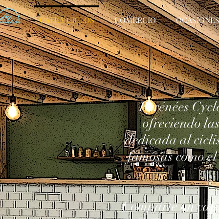
CAFÉ Y CICLOS
COMERCIO
OCASIONE
Pyrénées Cycle
ofreciendo la
dedicada al cicli
famosas como el
Comparte un café