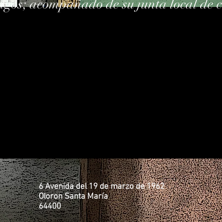
igos; acompañado de su junta local de c
6 Avenida del 19 de marzo de 1962
Oloron Santa María
64400