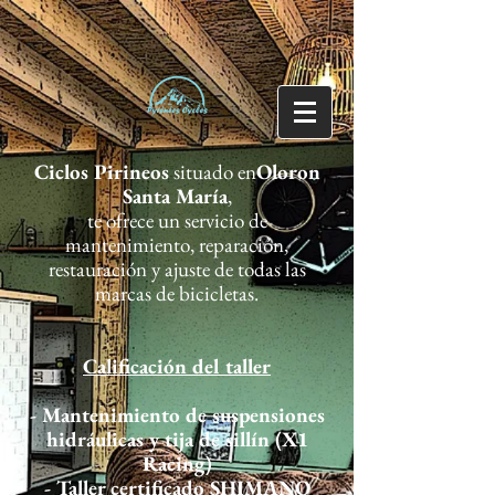
Ciclos Pirineos
situado en
Oloron
Santa María
,
te ofrece un servicio de
mantenimiento, reparación,
restauración y ajuste de todas las
marcas de bicicletas.
Calificación del taller
- Mantenimiento de suspensiones
hidráulicas y tija de sillín (X1
Racing)
- Taller certificado SHIMANO