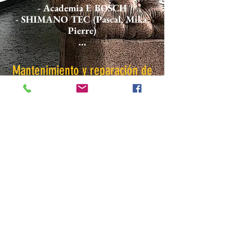
- Academia E BOSCH
- SHIMANO TEC (Pascal, Mika,
Pierre)
...
Mantenimiento y reparación de
bicicletas.
6 Avenida del 19 de marzo de 1962
Oloron Santa María
64400
pyreneescycles@gmail.com
​Tel:
05 24 35 15 13
© 2018 Ciclos Pyrénées SIRENA: 438091100RM64