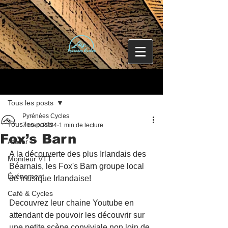
Post
Tous les posts
Pyrénées Cycles
Tous les posts
7 mars 2024
1 min de lecture
Fox’s Barn
Atelier
A la découverte des plus Irlandais des 
Moniteur VTT
Béarnais, les Fox's Barn groupe local 
Événement
de musique Irlandaise!
Café & Cycles
Decouvrez leur chaine Youtube en 
attendant de pouvoir les découvrir sur 
une petite scène conviviale non loin de 